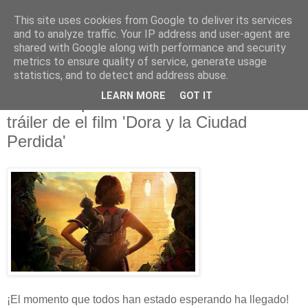
This site uses cookies from Google to deliver its services
and to analyze traffic. Your IP address and user-agent are
shared with Google along with performance and security
metrics to ensure quality of service, generate usage
statistics, and to detect and address abuse.
martes, 30 de abril de 2019
LEARN MORE
GOT IT
Dora la exploradora nos muestra el
tráiler de el film 'Dora y la Ciudad
Perdida'
¡El momento que todos han estado esperando ha llegado!