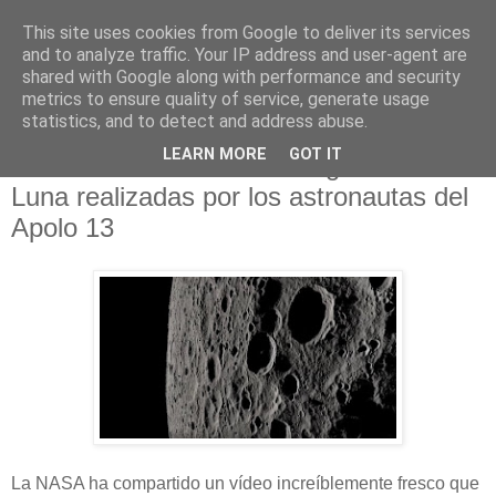
This site uses cookies from Google to deliver its services
and to analyze traffic. Your IP address and user-agent are
shared with Google along with performance and security
metrics to ensure quality of service, generate usage
statistics, and to detect and address abuse.
domingo, 3 de mayo de 2020
LEARN MORE
GOT IT
La NASA ofrece en 4K imágenes de la
Luna realizadas por los astronautas del
Apolo 13
La NASA ha compartido un vídeo increíblemente fresco que