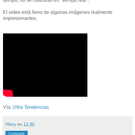
tiempo, no se muestran en "tiempo real".
El video está lleno de algunas imágenes realmente
impresionantes.
Vía:
Ultra Tendencias
Hilary
en
12:30
Compartir