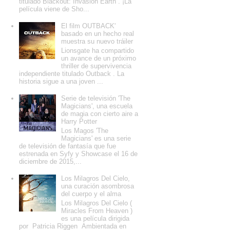
titulado Blackout: Invasion Earth . ¡La
película viene de Sho...
El film OUTBACK'
basado en un hecho real
muestra su nuevo tráiler
Lionsgate ha compartido
un avance de un próximo
thriller de supervivencia
independiente titulado Outback . La
historia sigue a una joven ...
Serie de televisión 'The
Magicians', una escuela
de magia con cierto aire a
Harry Potter
Los Magos 'The
Magicians' es una serie
de televisión de fantasía que fue
estrenada en Syfy y Showcase el 16 de
diciembre de 2015,...
Los Milagros Del Cielo,
una curación asombrosa
del cuerpo y el alma
Los Milagros Del Cielo (
Miracles From Heaven )
es una película dirigida
por Patricia Riggen Ambientada en