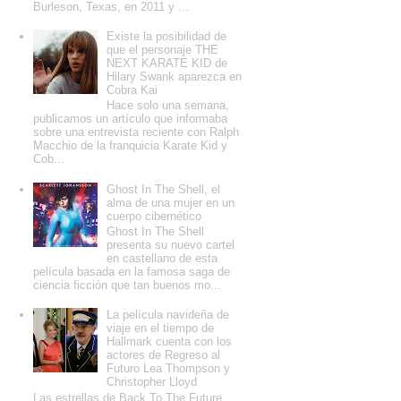
Burleson, Texas, en 2011 y ...
Existe la posibilidad de
que el personaje THE
NEXT KARATE KID de
Hilary Swank aparezca en
Cobra Kai
Hace solo una semana,
publicamos un artículo que informaba
sobre una entrevista reciente con Ralph
Macchio de la franquicia Karate Kid y
Cob...
Ghost In The Shell, el
alma de una mujer en un
cuerpo cibernético
Ghost In The Shell
presenta su nuevo cartel
en castellano de esta
película basada en la famosa saga de
ciencia ficción que tan buenos mo...
La película navideña de
viaje en el tiempo de
Hallmark cuenta con los
actores de Regreso al
Futuro Lea Thompson y
Christopher Lloyd
Las estrellas de Back To The Future