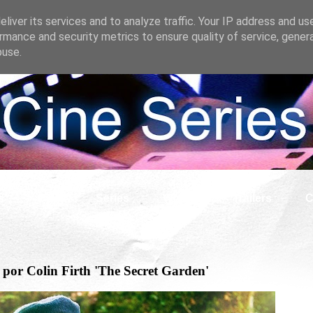
liver its services and to analyze traffic. Your IP address and us
rmance and security metrics to ensure quality of service, gene
buse.
s
Cine
Series
What if
Tráilers
C
a por Colin Firth 'The Secret Garden'