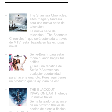
Entradas populares
The Shannara Chronicles,
elfos magia y fantasía
para una nueva serie de
televisión
La nueva serie de
televisión ' The Shannara
Chronicles ' que será estenada a través
de MTV esta basada en las exitosas
novel...
Selfie-Brush, para estar
mona cuando hagas tus
selfies.
¿Eres una fanática del
Selfie ? Aprovechas
cualquier oportunidad
para hacerte una foto. Pues aquí tienes
un producto que te ayudara ha est...
THE BLACKOUT:
INVASION EARTH ofrece
un nuevo tráiler
Se ha lanzado un avance
de un próximo thriller de
acción de ciencia ficción