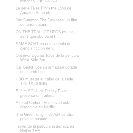
histórico THE GREAT
La serie Tales From the Loop de
Amazon Prme ofr...
'We Summon The Darkness' un film
de terror satani...
ON THE TRAIL OF UFOS es una
serie que aborda el t...
SAME BOAT es una película de
ciencia ficción de v...
Observa algunas fotos de la película
West Side Sto...
Gal Gadot luce su armadura dorada
en el cartel de ...
HBO muestra el tráiler de la serie
THE UNDOING
El film SOUL de Disney Pixar
presenta un tráiler...
Altered Carbon: Resleeved está
disponible en Netflix
'The Green Knight' de A24 es otra
película basada ...
Tráiler de la película estrenada en
Netflix THE ...