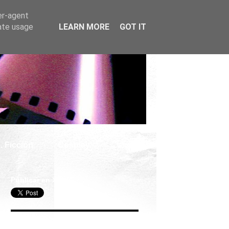
er-agent
rate usage
LEARN MORE
GOT IT
. Ficción
Cosplay
Publicar en X
Seguir Cine Series