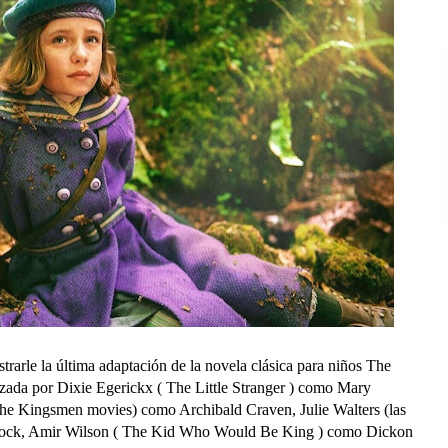
rarle la última adaptación de la novela clásica para niños The
izada por Dixie Egerickx ( The Little Stranger ) como Mary
the Kingsmen movies) como Archibald Craven, Julie Walters (las
dlock, Amir Wilson ( The Kid Who Would Be King ) como Dickon