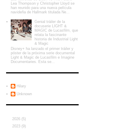
Lea Thompson y Christopher Lloyd se
han reunido para una nueva película
navideña de Hallmark titulada Ne...
Genial tráiler de la
docuserie LIGHT &
MAGIC de Lucasfilm, que
relata la fascinante
historia de Industrial Light
& Magic
Disney+ ha lanzado el primer tráiler y
póster de la próxima serie documental
Light & Magic de Lucasfilm e Imagine
Documentaries. Esta se...
Colaboradores
Hilary
Unknown
Archivo del blog
►
2026
(5)
►
2023
(9)