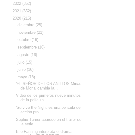
►
2022
(352)
►
2021
(352)
▼
2020
(215)
►
diciembre
(25)
►
noviembre
(21)
►
octubre
(16)
►
septiembre
(16)
►
agosto
(16)
►
julio
(15)
►
junio
(16)
▼
mayo
(18)
'EL SEÑOR DE LOS ANILLOS Minas
de Moria' cambia la...
Video de los primeros nueve minutos
de la película...
'Survive the Night' es una película de
acción pro...
Sophie Turner aparece en el tráiler de
la serie ...
Elle Fanning interpreta el drama