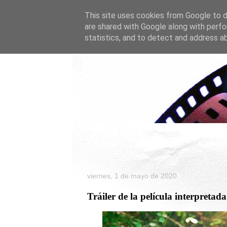
This site uses cookies from Google to de
are shared with Google along with perfo
statistics, and to detect and address a
Inicio
Celebrity
Cartele
viernes, 1 de mayo de 2020
Tráiler de la película interpretad