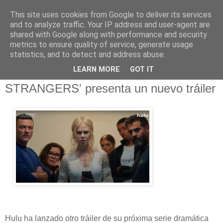
This site uses cookies from Google to deliver its services
and to analyze traffic. Your IP address and user-agent are
shared with Google along with performance and security
metrics to ensure quality of service, generate usage
statistics, and to detect and address abuse.
miércoles, 11 de agosto de 2021
LEARN MORE
GOT IT
La serie de Hulu 'NINE PERFECT
STRANGERS' presenta un nuevo tráiler
Hulu ha lanzado otro tráiler de su próxima serie dramática