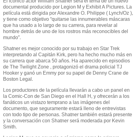
El icónico actor William Shatner será el tema de un nuevo
documental producido por Legion M y Exhibit A Pictures. La
película está dirigida por Alexandre O. Philippe ( Lynch/Oz ),
y tiene como objetivo “quitarse las innumerables máscaras
que ha usado a lo largo de su carrera, para revelar al
hombre detrás de uno de los rostros más reconocibles del
mundo”.
Shatner es mejor conocido por su trabajo en Star Trek
interpretando al Capitán Kirk, pero ha hecho mucho más en
su carrera que abarca 50 años. Ha aparecido en episodios
de The Twilight Zone , protagonizó el drama policial TJ
Hooker y ganó un Emmy por su papel de Denny Crane de
Boston Legal.
Los productores de la película llevarán a cabo un panel en
la Comic-Con de San Diego en el Hall H, y ofrecerán a los
fanáticos un vistazo temprano a las imágenes del
documento, que seguramente estará lleno de entrevistas
con todo tipo de personas. Shatner también estará presente
y la conversación con Shatner será moderada por Kevin
Smith.