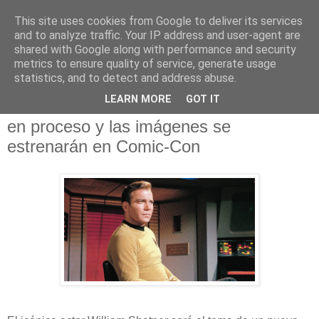
This site uses cookies from Google to deliver its services
and to analyze traffic. Your IP address and user-agent are
shared with Google along with performance and security
metrics to ensure quality of service, generate usage
statistics, and to detect and address abuse.
domingo, 3 de julio de 2022
LEARN MORE
GOT IT
El documental de WIlliam Shatner está
en proceso y las imágenes se
estrenarán en Comic-Con