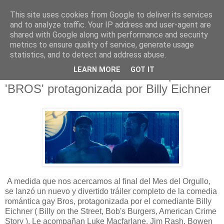
This site uses cookies from Google to deliver its services
and to analyze traffic. Your IP address and user-agent are
shared with Google along with performance and security
metrics to ensure quality of service, generate usage
statistics, and to detect and address abuse.
domingo, 26 de junio de 2022
LEARN MORE
GOT IT
Divertido tráiler completo de la película
'BROS' protagonizada por Billy Eichner
A medida que nos acercamos al final del Mes del Orgullo,
se lanzó un nuevo y divertido tráiler completo de la comedia
romántica gay Bros, protagonizada por el comediante Billy
Eichner ( Billy on the Street, Bob's Burgers, American Crime
Story ). Le acompañan Luke Macfarlane, Jim Rash, Bowen