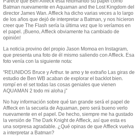
Parece que Ben Affleck está retomando su papel como
Batman nuevamente en Aquaman and the Lost Kingdom del
director James Wan. Affleck ha dicho varias veces a lo largo
de los años que dejó de interpretar a Batman, y nos hicieron
creer que The Flash sería la última vez que lo veríamos en
el papel. ¡Bueno, Affleck obviamente ha cambiado de
opinión!
La noticia provino del propio Jason Momoa en Instagram,
que presenta una foto de él mismo saliendo con Affleck. Esa
foto venía con la siguiente nota:
“REUNIDOS Bruce y Arthur. te amo y te extraño Las giras de
estudio de Ben WB acaban de explorar el backlot bien.
rompí en el set todas las cosas geniales que vienen
AQUAMAN 2 todo mi aloha j”
No hay información sobre qué tan grande será el papel de
Affleck en la secuela de Aquaman, pero será bueno verlo
nuevamente en el papel. De hecho, siempre me ha gustado
la versión de The Dark Knight de Affleck, así que esta es
una sorpresa agradable. ¿Qué opinas de que Affleck vuelva
a interpretar a Batman?