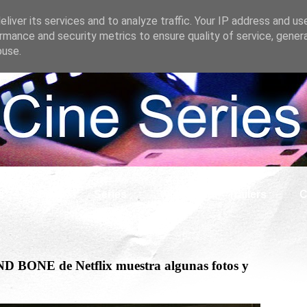
liver its services and to analyze traffic. Your IP address and us
rmance and security metrics to ensure quality of service, gene
buse.
s
Cine
Series
What if
Tráilers
C
D BONE de Netflix muestra algunas fotos y