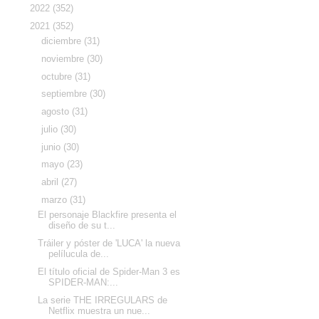
►
2022
(352)
▼
2021
(352)
►
diciembre
(31)
►
noviembre
(30)
►
octubre
(31)
►
septiembre
(30)
►
agosto
(31)
►
julio
(30)
►
junio
(30)
►
mayo
(23)
►
abril
(27)
▼
marzo
(31)
El personaje Blackfire presenta el
diseño de su t...
Tráiler y póster de 'LUCA' la nueva
pelílucula de...
El título oficial de Spider-Man 3 es
SPIDER-MAN:...
La serie THE IRREGULARS de
Netflix muestra un nue...