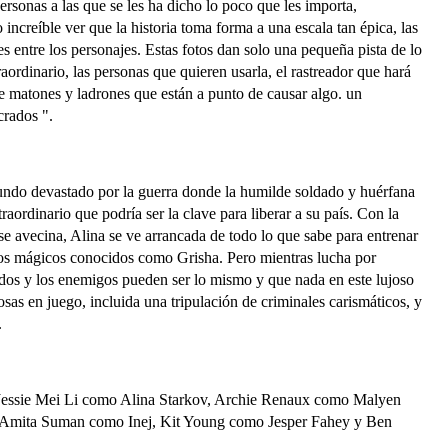
personas a las que se les ha dicho lo poco que les importa,
ncreíble ver que la historia toma forma a una escala tan épica, las
es entre los personajes. Estas fotos dan solo una pequeña pista de lo
aordinario, las personas que quieren usarla, el rastreador que hará
de matones y ladrones que están a punto de causar algo. un
crados ".
 mundo devastado por la guerra donde la humilde soldado y huérfana
aordinario que podría ser la clave para liberar a su país. Con la
avecina, Alina se ve arrancada de todo lo que sabe para entrenar
ados mágicos conocidos como Grisha. Pero mientras lucha por
ados y los enemigos pueden ser lo mismo y que nada en este lujoso
sas en juego, incluida una tripulación de criminales carismáticos, y
.
Jessie Mei Li como Alina Starkov, Archie Renaux como Malyen
 Amita Suman como Inej, Kit Young como Jesper Fahey y Ben