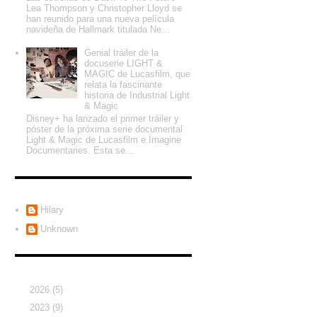
Lea Thompson y Christopher Lloyd se
han reunido para una nueva película
navideña de Hallmark titulada Ne...
Genial tráiler de la
docuserie LIGHT &
MAGIC de Lucasfilm, que
relata la fascinante
historia de Industrial Light
& Magic
Disney+ ha lanzado el primer tráiler y
póster de la próxima serie documental
Light & Magic de Lucasfilm e Imagine
Documentaries. Esta se...
Colaboradores
Hilary
Unknown
Archivo del blog
►
2026
(5)
►
2023
(9)