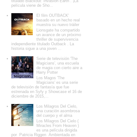
titulado Blackout: Invasion Earth . ¡La
película viene de Sho...
El film OUTBACK'
basado en un hecho real
muestra su nuevo tráiler
Lionsgate ha compartido
un avance de un próximo
thriller de supervivencia
independiente titulado Outback . La
historia sigue a una joven ...
Serie de televisión 'The
Magicians', una escuela
de magia con cierto aire a
Harry Potter
Los Magos 'The
Magicians' es una serie
de televisión de fantasía que fue
estrenada en Syfy y Showcase el 16 de
diciembre de 2015,...
Los Milagros Del Cielo,
una curación asombrosa
del cuerpo y el alma
Los Milagros Del Cielo (
Miracles From Heaven )
es una película dirigida
por Patricia Riggen Ambientada en