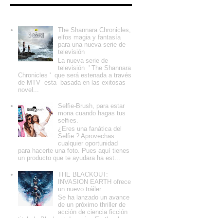
Entradas populares
The Shannara Chronicles,
elfos magia y fantasía
para una nueva serie de
televisión
La nueva serie de
televisión ' The Shannara
Chronicles ' que será estenada a través
de MTV esta basada en las exitosas
novel...
Selfie-Brush, para estar
mona cuando hagas tus
selfies.
¿Eres una fanática del
Selfie ? Aprovechas
cualquier oportunidad
para hacerte una foto. Pues aquí tienes
un producto que te ayudara ha est...
THE BLACKOUT:
INVASION EARTH ofrece
un nuevo tráiler
Se ha lanzado un avance
de un próximo thriller de
acción de ciencia ficción