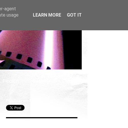
er-agent
rate usage
LEARN MORE
GOT IT
. Ficción
Cosplay
Publicar en X
Seguir Cine Series