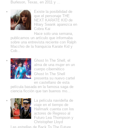
Burleson, Texas, en 2011 y ...
Existe la posibilidad de
que el personaje THE
NEXT KARATE KID de
Hilary Swank aparezca en
Cobra Kai
Hace solo una semana,
publicamos un artículo que informaba
sobre una entrevista reciente con Ralph
Macchio de la franquicia Karate Kid y
Cob...
Ghost In The Shell, el
alma de una mujer en un
cuerpo cibernético
Ghost In The Shell
presenta su nuevo cartel
en castellano de esta
película basada en la famosa saga de
ciencia ficción que tan buenos mo...
La película navideña de
viaje en el tiempo de
Hallmark cuenta con los
actores de Regreso al
Futuro Lea Thompson y
Christopher Lloyd
Las estrellas de Back To The Future