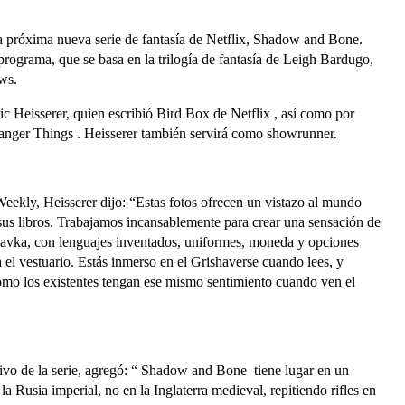
la próxima nueva serie de fantasía de Netflix, Shadow and Bone.
programa, que se basa en la trilogía de fantasía de Leigh Bardugo,
ws.
ic Heisserer, quien escribió Bird Box de Netflix , así como por
ranger Things . Heisserer también servirá como showrunner.
eekly, Heisserer dijo: “Estas fotos ofrecen un vistazo al mundo
sus libros. Trabajamos incansablemente para crear una sensación de
 Ravka, con lenguajes inventados, uniformes, moneda y opciones
a el vestuario. Estás inmerso en el Grishaverse cuando lees, y
omo los existentes tengan ese mismo sentimiento cuando ven el
ivo de la serie, agregó: “ Shadow and Bone tiene lugar en un
a Rusia imperial, no en la Inglaterra medieval, repitiendo rifles en