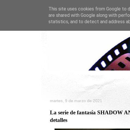
This site uses cookies from Google to de
are shared with Google along with perfo
statistics, and to detect and address a
Inicio
Celebrity
Cartele
martes, 9 de marzo de 2021
La serie de fantasía SHADOW AN
detalles