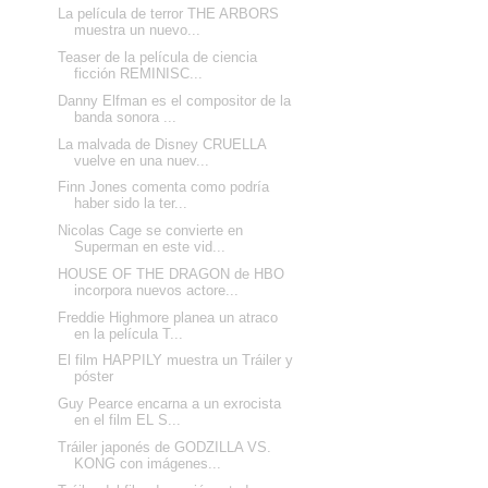
La película de terror THE ARBORS
muestra un nuevo...
Teaser de la película de ciencia
ficción REMINISC...
Danny Elfman es el compositor de la
banda sonora ...
La malvada de Disney CRUELLA
vuelve en una nuev...
Finn Jones comenta como podría
haber sido la ter...
Nicolas Cage se convierte en
Superman en este vid...
HOUSE OF THE DRAGON de HBO
incorpora nuevos actore...
Freddie Highmore planea un atraco
en la película T...
El film HAPPILY muestra un Tráiler y
póster
Guy Pearce encarna a un exrocista
en el film EL S...
Tráiler japonés de GODZILLA VS.
KONG con imágenes...