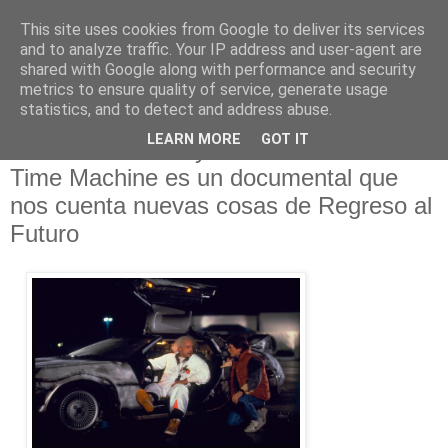
This site uses cookies from Google to deliver its services
and to analyze traffic. Your IP address and user-agent are
shared with Google along with performance and security
metrics to ensure quality of service, generate usage
statistics, and to detect and address abuse.
lunes, 10 de enero de 2022
LEARN MORE
GOT IT
88MPH: The Story of the DeLorean
Time Machine es un documental que
nos cuenta nuevas cosas de Regreso al
Futuro